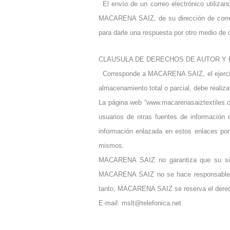
El envío de un correo electrónico utilizan
MACARENA SAIZ, de su dirección de correo 
para darle una respuesta por otro medio de 
CLAUSULA DE DERECHOS DE AUTOR Y
Corresponde a MACARENA SAIZ, el ejercicio 
almacenamiento total o parcial, debe real
La página web “www.macarenasaiztextiles.co
usuarios de otras fuentes de información
información enlazada en estos enlaces por 
mismos.
MACARENA SAIZ no garantiza que su siti
MACARENA SAIZ no se hace responsable de l
tanto, MACARENA SAIZ se reserva el derecho
E-mail: mslt@telefonica.net