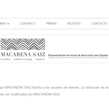
Skip
e firmas europeas para decoración
les
to
content
RMAS
CONTRACT
PRENSA
NOTICIAS
CONTACTO
BORDERLINE
C & C MILANO
FLORENCE BROADHURST
JACARANDA
KATHRYN M IRELAND
NATURTEX
que MACARENA SAIZ facilita a los usuarios de internet. La utilización de es
odrán ser modificadas por MACARENA SAIZ
NYA NORDISKA
THERDEX