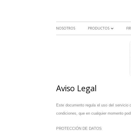
Distribución de productos Textiles d
Macarena Saiz texti
NOSOTROS
PRODUCTOS
FI
ALFOMBRAS
CRISTAL
PANELES MURALES
PAPELES PINTADOS
Aviso Legal
PAVIMENTOS VINÍLICOS
SISTEMAS PARA CORTINA
Este documento regula el uso del servicio 
condiciones, que en cualquier momento p
TEXTILES
PROTECCIÓN DE DATOS