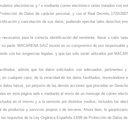
ularios electrónicos y / o mediante correo electrónico serán tratados con es
VAN BESOUW
Protección de Datos de carácter personal, y con el Real Decreto 1720/200
ctificación y cancelación de sus datos, pudiendo ejercitar tales derechos envi
 necesarios para la correcta identificación del remitente, llevar a cabo ta
or su parte. MACARENA SAIZ insiste en su compromiso de uso responsable y 
cuerdo con las exigencias legales, y que tan sólo serán utilizados por MA
 facilitados, admite que los datos solicitados son adecuados, pertinentes 
, en cualquier caso, de la veracidad de los datos facilitados, reservándose el 
ado datos falsos, sin perjuicio de las demás acciones que procedan en Derecho
entes en esta página web o mediante el envío de un mensaje de correo electró
cluidos en el mismo y a la remisión por distintos medios, incluidos los elec
al de productos y servicios propios o de terceros. Ahora bien, le garantizam
 los requisitos de la Ley Orgánica Española 13/99 de Protección de Datos de